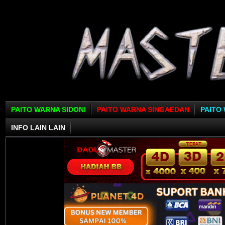
PAITO WARNA SIDONI
PAITO WARNA SINGAEDAN
PAITO
INFO LAIN LAIN