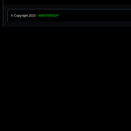
© Copyright 2015 -
MASTERSGP