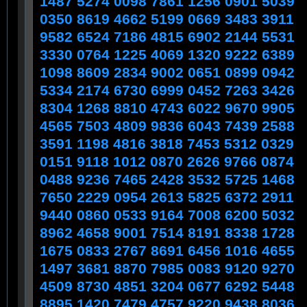
1487 5274 0098 7861 1256 0901 5039
0350 8619 4662 5199 0669 3483 3911
9582 6524 7186 4815 6902 2144 5531
3330 0764 1225 4069 1320 9222 6389
​1098 8609 2834 9002 0651 ​0899 0942
5334 2174 6730 6999 0452 7263 3426
8304 1268 8810 4743 6022 9670 9905
4565 7503 4809 9836 6043 7439 2588
3591 1198 4816 3818 7453 5312 0329
0151 9118 1012 0870 2626 9766 0874
0488 9236 7465 2428 3532 5725 1468
7650 2229 0954 2613 5825 6372 2911
9440 0860 0533 9164 7008 6200 5032
8962 4658 9001 7514 8191 8338 1728
1675 0833 2767 8691 6456 1016 4655
1497 3681 8870 7985 0083 9120 9270
4509 8730 4851 3204 0677 6292 5448
8895 1420 7479 4757 9220 9438 8036