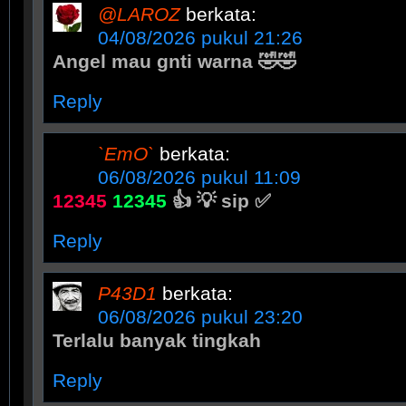
@LAROZ
berkata:
04/08/2026 pukul 21:26
Angel mau gnti warna 🤣🤣
Reply
`EmO`
berkata:
06/08/2026 pukul 11:09
12345
12345
👍 💡 sip ✅
Reply
P43D1
berkata:
06/08/2026 pukul 23:20
Terlalu banyak tingkah
Reply