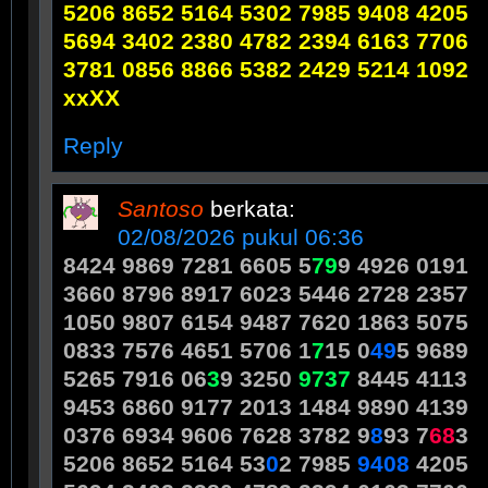
5206 8652 5164 5302 7985 9408 4205
5694 3402 2380 4782 2394 6163 7706
3781 0856 8866 5382 2429 5214 1092
xxXX
Reply
Santoso
berkata:
02/08/2026 pukul 06:36
8424 9869 7281 6605 5
7
9
9 4926 0191
3660 8796 8917 6023 5446 2728 2357
1050 9807 6154 9487 7620 1863 5075
0833 7576 4651 5706 1
7
15 0
4
9
5 9689
5265 7916 06
3
9 3250
9
7
3
7
8445 4113
9453 6860 9177 2013 1484 9890 4139
0376 6934 9606 7628 3782 9
8
93 7
6
8
3
5206 8652 5164 53
0
2 7985
9
4
0
8
4205