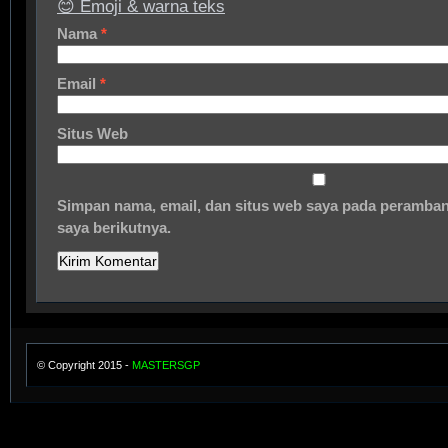
😊 Emoji & warna teks
Nama
*
Email
*
Situs Web
Simpan nama, email, dan situs web saya pada peramban
saya berikutnya.
© Copyright 2015 -
MASTERSGP