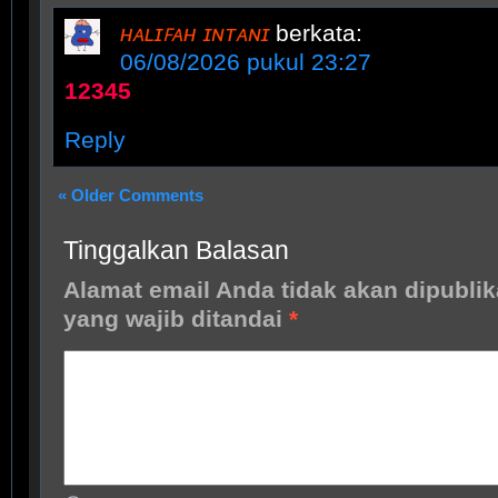
ʜᴀʟɪꜰᴀʜ ɪɴᴛᴀɴɪ
berkata:
06/08/2026 pukul 23:27
12345
Reply
« Older Comments
Tinggalkan Balasan
Alamat email Anda tidak akan dipublik
yang wajib ditandai
*