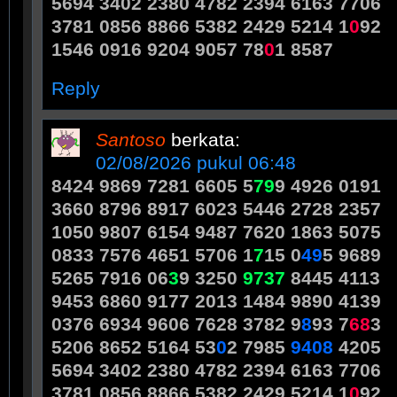
5694 3402 2380 4782 2394 6163 7706
3781 0856 8866 5382 2429 5214 1
0
92
1546 0916 9204 9057 78
0
1 8587
Reply
Santoso
berkata:
02/08/2026 pukul 06:48
8424 9869 7281 6605 5
7
9
9 4926 0191
3660 8796 8917 6023 5446 2728 2357
1050 9807 6154 9487 7620 1863 5075
0833 7576 4651 5706 1
7
15 0
4
9
5 9689
5265 7916 06
3
9 3250
9
7
3
7
8445 4113
9453 6860 9177 2013 1484 9890 4139
0376 6934 9606 7628 3782 9
8
93 7
6
8
3
5206 8652 5164 53
0
2 7985
9
4
0
8
4205
5694 3402 2380 4782 2394 6163 7706
3781 0856 8866 5382 2429 5214 1
0
92