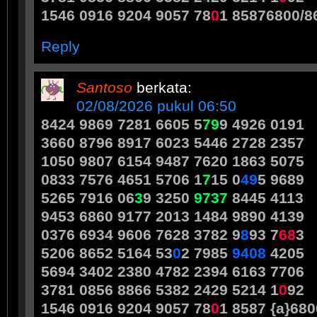
1546 0916 9204 9057 78
0
1 85876800/8
Reply
Santoso
berkata:
02/08/2026 pukul 06:50
8424 9869 7281 6605 5
7
9
9 4926 0191
3660 8796 8917 6023 5446 2728 2357
1050 9807 6154 9487 7620 1863 5075
0833 7576 4651 5706 1
7
15 0
4
9
5 9689
5265 7916 06
3
9 3250
9
7
3
7
8445 4113
9453 6860 9177 2013 1484 9890 4139
0376 6934 9606 7628 3782 9
8
93 7
6
8
3
5206 8652 5164 53
0
2 7985
9
4
0
8
4205
5694 3402 2380 4782 2394 6163 7706
3781 0856 8866 5382 2429 5214 1
0
92
1546 0916 9204 9057 78
0
1 8587 {a}68