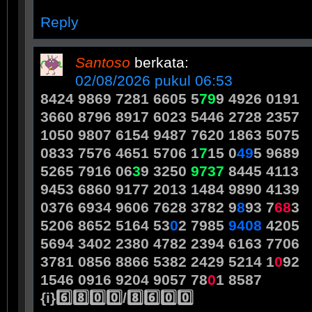
Reply
Santoso
berkata:
02/08/2026 pukul 06:53
8424 9869 7281 6605 5
7
9
9 4926 0191
3660 8796 8917 6023 5446 2728 2357
1050 9807 6154 9487 7620 1863 5075
0833 7576 4651 5706 1
7
15 0
4
9
5 9689
5265 7916 06
3
9 3250
9
7
3
7
8445 4113
9453 6860 9177 2013 1484 9890 4139
0376 6934 9606 7628 3782 9
8
93 7
6
8
3
5206 8652 5164 53
0
2 7985
9
4
0
8
4205
5694 3402 2380 4782 2394 6163 7706
3781 0856 8866 5382 2429 5214 1
0
92
1546 0916 9204 9057 78
0
1 8587
{i}6️⃣8️⃣0️⃣0️⃣/8️⃣6️⃣0️⃣0️⃣