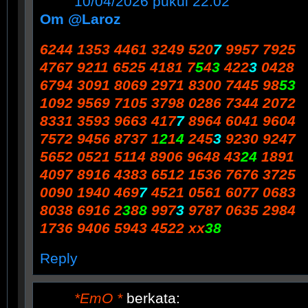
10/04/2026 pukul 22:02
Om @Laroz
6244 1353 4461 3249 520
7
9957 7925
4767 9211 6525 4181 7
5
4
3
422
3
0428
6794 3091 8069 2971 8300 7445 98
53
1092 9569 7105 3798 0286 7344 2072
8331 3593 9663 417
7
8964 6041 9604
7572 9456 8737 1
2
1
4
245
3
9230 9247
5652 0521 5114 8906 9648 43
24
1891
4097 8916 4383 6512 1536 7676 3725
0090 1940 469
7
4521 0561 6077 0683
8038 6916 2
3
8
8
997
3
9787 0635 2984
1736 9406 5943 4522 xx
38
Reply
*EmO *
berkata: