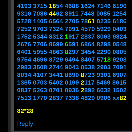
4193 3715
18
54 4688 1624 7146 6190
9316 7086
44
62 8911 7448 0085 1254
5728 1405 6564 2705 78
61
0235 6186
7252 9703 7324 7091 4570 5929 0403
1752 5344 8312
1
917 2837 8063 9824
2676 7706 8699
6
591 6864 8298 0548
6401 5955 4863
8
297 3454 2290 0805
9754 4696 8729 6494 8407 57
18
9203
2983 3508 2744 9043 0538 2903 7091
8034 4107 3441 8690
8
723 9301 6907
1365 0703 5402 0199
2
117 5469 8615
0837 5263 0701 0936
2
892 6032 1502
7513 1770 2837 7338 4820 0906 xx
82
82*28
Reply