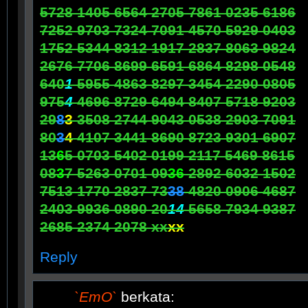
5728 1405 6564 2705 7861 0235 6186
7252 9703 7324 7091 4570 5929 0403
1752 5344 8312 1917 2837 8063 9824
2676 7706 8699 6591 6864 8298 0548
640
1
5955 4863 8297 3454 2290 0805
975
4
4696 8729 6494 8407 5718 9203
29
8
3
3508 2744 9043 0538 2903 7091
80
3
4
4107 3441 8690 8723 9301 6907
13
6
5 0703 5402 0199 2117 5469 8615
08
3
7 5263 0701 09
36
2892 6032 1502
7513 1770 2837 73
38
4820 0906 4687
2403 9936 0890 20
14
5658 7934 9387
2685 2374 2078 xx
xx
Reply
`EmO`
berkata: