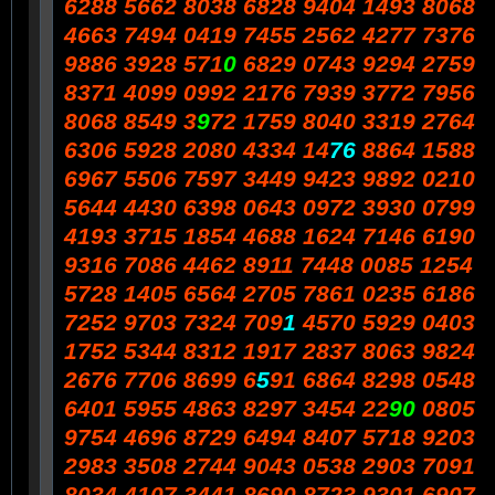
6288 5662 8038 6828 9404 1493 8068
4663 7494 0419 7455 2562 4277 7376
9886 3928 571
0
6829 0743 9294 2759
8371 4099 0992 2176 7939 3772 7956
8068 8549 3
9
72 1759 8040 3319 2764
6306 5928 2080 4334 14
76
8864 1588
6967 5506 7597 3449 9423 9892 0210
5644 4430 6398 0643 0972 3930 0799
4193 3715 1854 4688 1624 7146 6190
9316 7086 4462 8911 7448 0085 1254
5728 1405 6564 2705 7861 0235 6186
7252 9703 7324 709
1
4570 5929 0403
1752 5344 8312 1917 2837 8063 9824
2676 7706 8699 6
5
91 6864 8298 0548
6401 5955 4863 8297 3454 22
90
0805
9754 4696 8729 6494 8407 5718 9203
2983 3508 2744 9043 0538 2903 7091