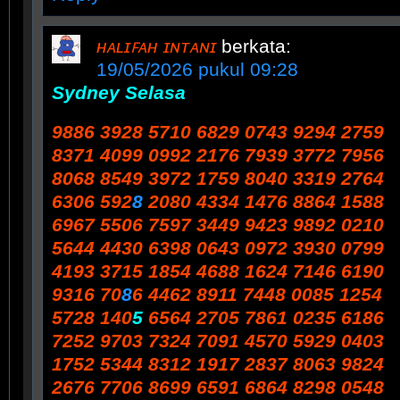
ʜᴀʟɪꜰᴀʜ ɪɴᴛᴀɴɪ
berkata:
19/05/2026 pukul 09:28
Sydney Selasa
9886 3928 5710 6829 0743 9294 2759
8371 4099 0992 2176 7939 3772 7956
8068 8549 3972 1759 8040 3319 2764
6306 592
8
2080 4334 1476 8864 1588
6967 5506 7597 3449 9423 9892 0210
5644 4430 6398 0643 0972 3930 0799
4193 3715 1854 4688 1624 7146 6190
9316 70
8
6 4462 8911 7448 0085 1254
5728 140
5
6564 2705 7861 0235 6186
7252 9703 7324 7091 4570 5929 0403
1752 5344 8312 1917 2837 8063 9824
2676 7706 8699 6591 6864 8298 0548