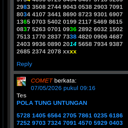
29
8
3 3508 2744 9043 0538 2903 7091
80
3
4 4107 3441 8690 8723 9301 6907
13
6
5 0703 5402 0199 2117 5469 8615
08
3
7 5263 0701 09
36
2892 6032 1502
7513 1770 2837 73
38
4820 0906 4687
2403 9936 0890 20
14
5658 7934 9387
2685 2374 2078 xx
xx
Reply
COMET
berkata:
07/05/2026 pukul 09:16
Tes
POLA TUNG UNTUNGAN
5728 1405 6564 2705 7861 0235 6186
7252 9703 7324 7091 4570 5929 0403