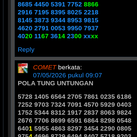
8685 4450 5391 7752
8866
2916 7195 8395 8025 2218
8145 3873 9344 8953 9815
4620 2791 0053 9950 7937
40
20
11
67
36
14
23
00
xx
xx
Reply
COMET
berkata:
07/05/2026 pukul 09:07
POLA TUNG UNTUNGAN
5728 1405 6564 2705 7861 0235 6186
7252 9703 7324 7091 4570 5929 0403
1752 5344 8312 1917 2837 8063 9824
2676 7706 8699 6591 6864 8298 0548
640
1
5955 4863 8297 3454 2290 0805
975
4
4696 8729 6494 8407 5718 9203