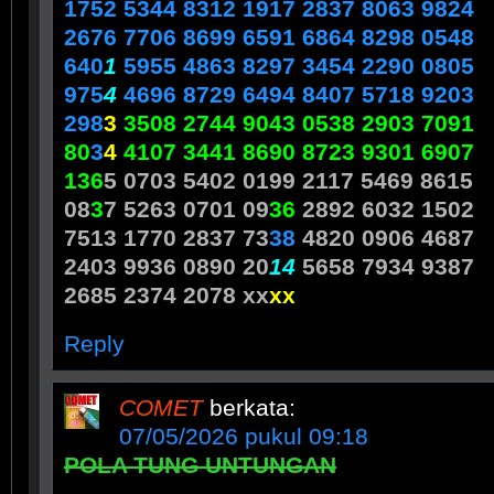
1752 5344 8312 1917 2837 8063 9824
2676 7706 8699 6591 6864 8298 0548
640
1
5955 4863 8297 3454 2290 0805
975
4
4696 8729 6494 8407 5718 9203
29
8
3
3508 2744 9043 0538 2903 7091
80
3
4
4107 3441 8690 8723 9301 6907
13
6
5 0703 5402 0199 2117 5469 8615
08
3
7 5263 0701 09
36
2892 6032 1502
7513 1770 2837 73
38
4820 0906 4687
2403 9936 0890 20
14
5658 7934 9387
2685 2374 2078 xx
xx
Reply
COMET
berkata:
07/05/2026 pukul 09:18
POLA TUNG UNTUNGAN