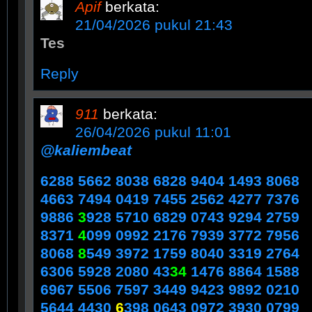
Apif
berkata:
21/04/2026 pukul 21:43
Tes
Reply
911
berkata:
26/04/2026 pukul 11:01
@kaliembeat
6288 5662 8038 6828 9404 1493 8068
4663 7494 0419 7455 2562 4277 7376
9886
3
928 5710 6829 0743 9294 2759
8371
4
099 0992 2176 7939 3772 7956
8068
8
549 3972 1759 8040 3319 2764
6306 5928 2080 43
34
1476 8864 1588
6967 5506 7597 3449 9423 9892 0210
5644 4430
6
398 0643 0972 3930 0799