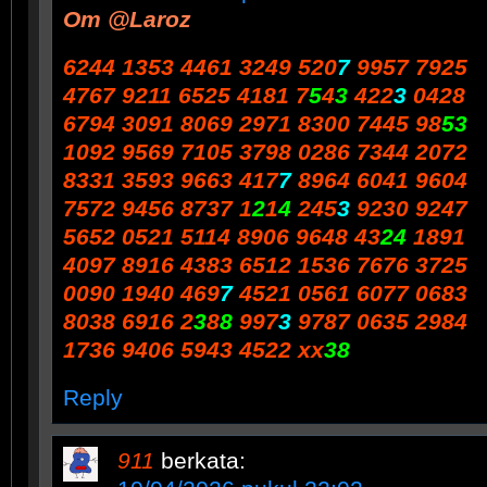
Om @Laroz
6244 1353 4461 3249 520
7
9957 7925
4767 9211 6525 4181 7
5
4
3
422
3
0428
6794 3091 8069 2971 8300 7445 98
53
1092 9569 7105 3798 0286 7344 2072
8331 3593 9663 417
7
8964 6041 9604
7572 9456 8737 1
2
1
4
245
3
9230 9247
5652 0521 5114 8906 9648 43
24
1891
4097 8916 4383 6512 1536 7676 3725
0090 1940 469
7
4521 0561 6077 0683
8038 6916 2
3
8
8
997
3
9787 0635 2984
1736 9406 5943 4522 xx
38
Reply
911
berkata: